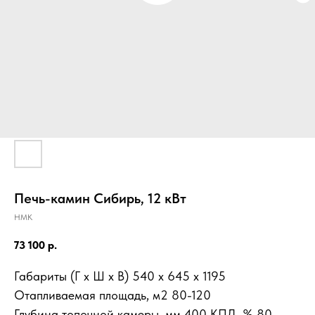
Печь-камин Сибирь, 12 кВт
НМК
73 100
р.
Габариты (Г х Ш х В) 540 х 645 х 1195
Отапливаемая площадь, м2 80-120
Глубина топочной камеры, мм 400 КПД, % 80