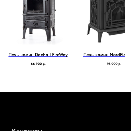
Печь-камин Dacha I FireWay
Печь-камин NordFlam
66 900
р.
93 000
р.