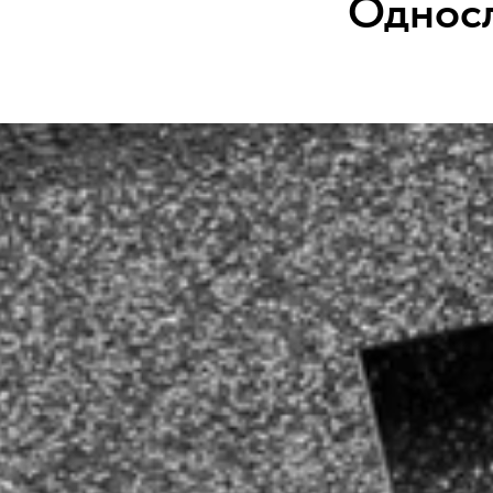
Односл