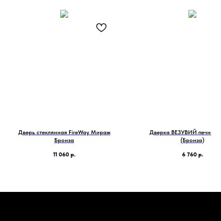
Дверь стеклянная FireWay Мираж
Дверка ВЕЗУВИЙ печная 
Бронза
(Бронза)
11 060
р.
6 760
р.