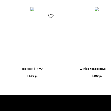
Тройник 1ТР 90
Шибер поворотный 1
1 550
р.
1 300
р.